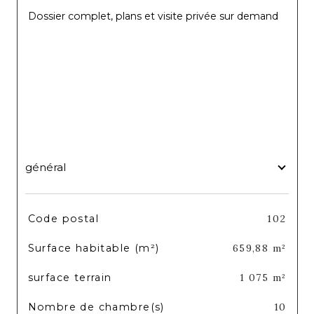
 Dossier complet, plans et visite privée sur demand
général
TRAD_SIROCCO_Caracteristique
Valeurs
Code postal
102
Surface habitable (m²)
659,88 m²
surface terrain
1 075 m²
Nombre de chambre(s)
10