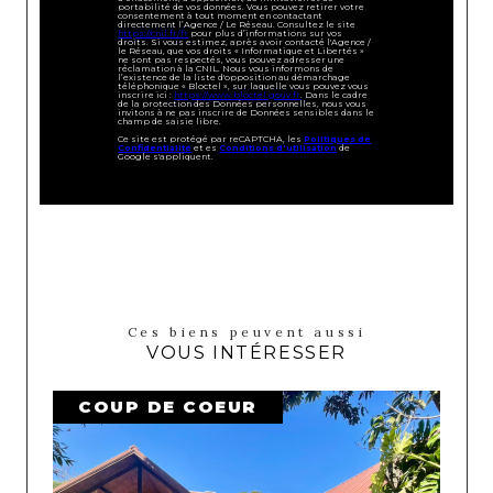
portabilité de vos données. Vous pouvez retirer votre
consentement à tout moment en contactant
directement l’Agence / Le Réseau. Consultez le site
https://cnil.fr/fr
pour plus d’informations sur vos
droits. Si vous estimez, après avoir contacté l'Agence /
le Réseau, que vos droits « Informatique et Libertés »
ne sont pas respectés, vous pouvez adresser une
réclamation à la CNIL. Nous vous informons de
l’existence de la liste d'opposition au démarchage
téléphonique « Bloctel », sur laquelle vous pouvez vous
inscrire ici :
https://www.bloctel.gouv.fr
. Dans le cadre
de la protection des Données personnelles, nous vous
invitons à ne pas inscrire de Données sensibles dans le
champ de saisie libre.
Ce site est protégé par reCAPTCHA, les
Politiques de
Confidentialité
et es
Conditions d'utilisation
de
Google s'appliquent.
Ces biens peuvent aussi
VOUS INTÉRESSER
COUP DE COEUR