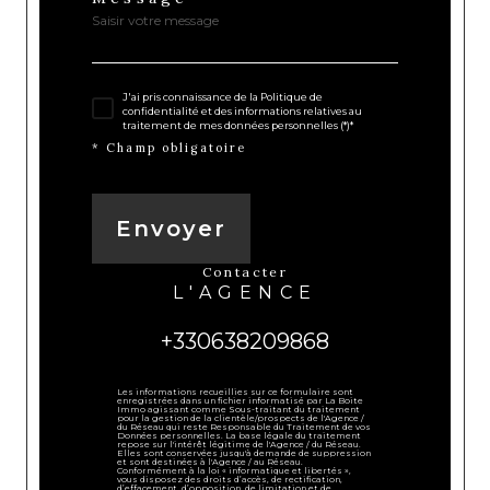
J'ai pris connaissance de la Politique de
confidentialité et des informations relatives au
traitement de mes données personnelles (*)*
* Champ obligatoire
Envoyer
contacter
L'AGENCE
+330638209868
Les informations recueillies sur ce formulaire sont
enregistrées dans un fichier informatisé par La Boite
Immo agissant comme Sous-traitant du traitement
pour la gestion de la clientèle/prospects de l'Agence /
du Réseau qui reste Responsable du Traitement de vos
Données personnelles. La base légale du traitement
repose sur l'intérêt légitime de l'Agence / du Réseau.
Elles sont conservées jusqu'à demande de suppression
et sont destinées à l'Agence / au Réseau.
Conformément à la loi « informatique et libertés »,
vous disposez des droits d’accès, de rectification,
d’effacement, d’opposition, de limitation et de