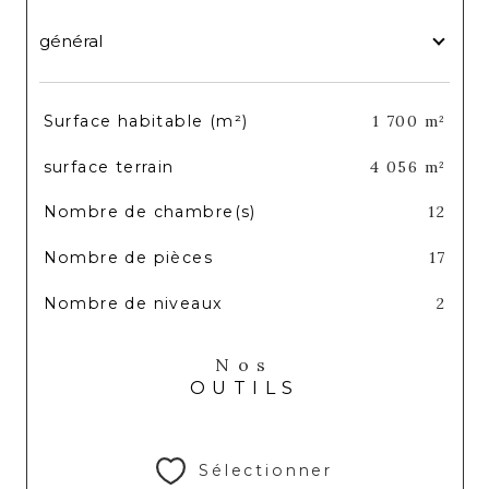
général
TRAD_SIROCCO_Caracteristique
Valeurs
Surface habitable (m²)
1 700 m²
surface terrain
4 056 m²
Nombre de chambre(s)
12
Nombre de pièces
17
Nombre de niveaux
2
Nos
OUTILS
Sélectionner