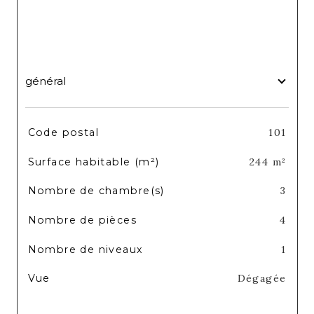
général
TRAD_SIROCCO_Caracteristique
Valeurs
Code postal
101
Surface habitable (m²)
244 m²
Nombre de chambre(s)
3
Nombre de pièces
4
Nombre de niveaux
1
Vue
Dégagée