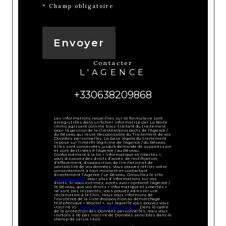
* Champ obligatoire
Envoyer
contacter
L'AGENCE
+330638209868
Les informations recueillies sur ce formulaire sont
enregistrées dans un fichier informatisé par La Boite
Immo agissant comme Sous-traitant du traitement
pour la gestion de la clientèle/prospects de l'Agence /
du Réseau qui reste Responsable du Traitement de vos
Données personnelles. La base légale du traitement
repose sur l'intérêt légitime de l'Agence / du Réseau.
Elles sont conservées jusqu'à demande de suppression
et sont destinées à l'Agence / au Réseau.
Conformément à la loi « informatique et libertés »,
vous disposez des droits d’accès, de rectification,
d’effacement, d’opposition, de limitation et de
portabilité de vos données. Vous pouvez retirer votre
consentement à tout moment en contactant
directement l’Agence / Le Réseau. Consultez le site
https://cnil.fr/fr
pour plus d’informations sur vos
droits. Si vous estimez, après avoir contacté l'Agence /
le Réseau, que vos droits « Informatique et Libertés »
ne sont pas respectés, vous pouvez adresser une
réclamation à la CNIL. Nous vous informons de
l’existence de la liste d'opposition au démarchage
téléphonique « Bloctel », sur laquelle vous pouvez vous
inscrire ici :
https://www.bloctel.gouv.fr
. Dans le cadre
de la protection des Données personnelles, nous vous
invitons à ne pas inscrire de Données sensibles dans le
champ de saisie libre.