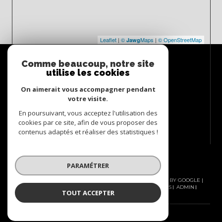
Leaflet
|
©
Maps
|
© OpenStreetMap
Jawg
Espace
Comme beaucoup, notre site
PROPRIÉTAIRE
utilise les cookies
Se connecter
On aimerait vous accompagner pendant
votre visite.
En poursuivant, vous acceptez l'utilisation des
cookies par ce site, afin de vous proposer des
contenus adaptés et réaliser des statistiques !
PARAMÉTRER
© 2026 | TOUS DROITS RÉSERVÉS | TRADUCTION POWERED BY GOOGLE |
NOS HONORAIRES
PLAN DU SITE
MENTIONS LÉGALES
ADMIN
TOUT ACCEPTER
NOS LIENS
POLITIQUE RGPD
COOKIES