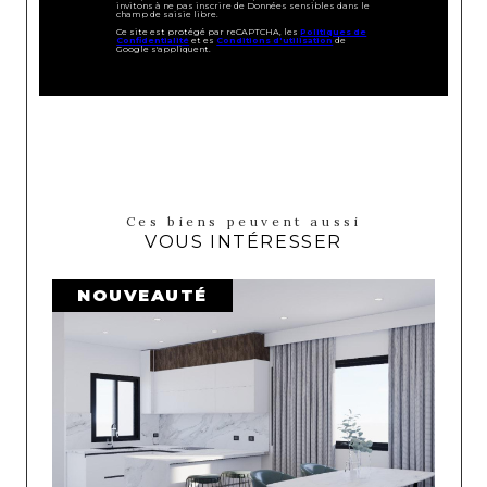
invitons à ne pas inscrire de Données sensibles dans le
champ de saisie libre.
Ce site est protégé par reCAPTCHA, les
Politiques de
Confidentialité
et es
Conditions d'utilisation
de
Google s'appliquent.
Ces biens peuvent aussi
VOUS INTÉRESSER
NOUVEAUTÉ