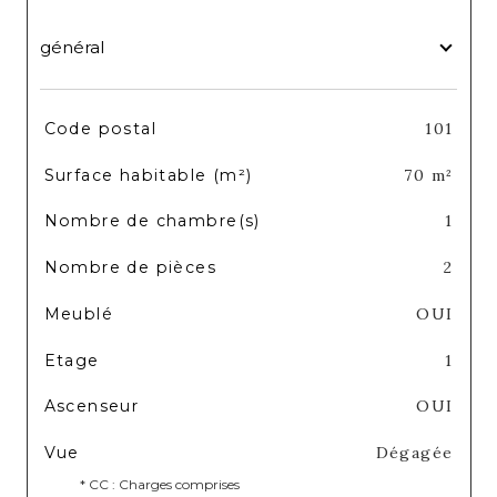
général
TRAD_SIROCCO_Caracteristique
Valeurs
Code postal
101
Surface habitable (m²)
70 m²
Nombre de chambre(s)
1
Nombre de pièces
2
Meublé
OUI
Etage
1
Ascenseur
OUI
Vue
Dégagée
* CC : Charges comprises