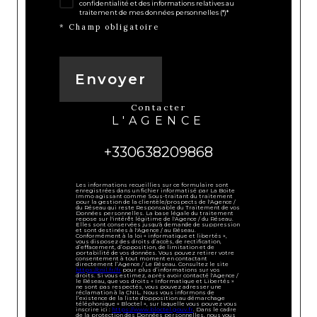
confidentialité et des informations relatives au
traitement de mes données personnelles (*)*
* Champ obligatoire
Envoyer
contacter
L'AGENCE
+330638209868
Les informations recueillies sur ce formulaire sont
enregistrées dans un fichier informatisé par La Boite
Immo agissant comme Sous-traitant du traitement
pour la gestion de la clientèle/prospects de l'Agence /
du Réseau qui reste Responsable du Traitement de vos
Données personnelles. La base légale du traitement
repose sur l'intérêt légitime de l'Agence / du Réseau.
Elles sont conservées jusqu'à demande de suppression
et sont destinées à l'Agence / au Réseau.
Conformément à la loi « informatique et libertés »,
vous disposez des droits d’accès, de rectification,
d’effacement, d’opposition, de limitation et de
portabilité de vos données. Vous pouvez retirer votre
consentement à tout moment en contactant
directement l’Agence / Le Réseau. Consultez le site
https://cnil.fr/fr
pour plus d’informations sur vos
droits. Si vous estimez, après avoir contacté l'Agence /
le Réseau, que vos droits « Informatique et Libertés »
ne sont pas respectés, vous pouvez adresser une
réclamation à la CNIL. Nous vous informons de
l’existence de la liste d'opposition au démarchage
téléphonique « Bloctel », sur laquelle vous pouvez vous
inscrire ici :
https://www.bloctel.gouv.fr
. Dans le cadre
de la protection des Données personnelles, nous vous