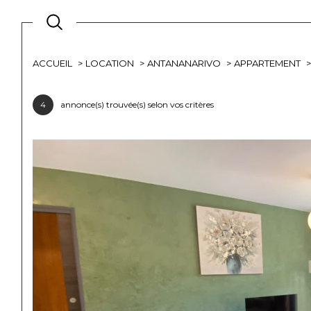
ACCUEIL
LOCATION
ANTANANARIVO
APPARTEMENT
Lo
Acheter
à l'
4
annonce(s) trouvée(s) selon vos critères
1
TYPE DE BIEN
de l'ancien
à l'a
de l'immo pro
de l
Appartement
101 - Antan