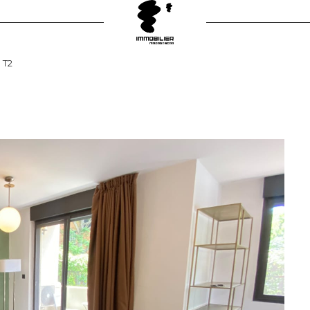
Voir les
4
annonces
T2
uer
Estimer
année
1
LOYER
LOCALISATION
nnée
'immo pro
anarivo
2 Pièces