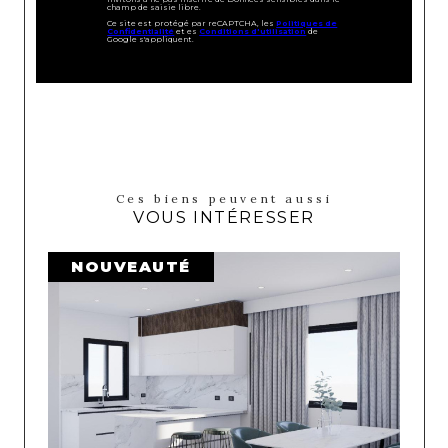
champ de saisie libre.
Ce site est protégé par reCAPTCHA, les
Politiques de
Confidentialité
et es
Conditions d'utilisation
de
Google s'appliquent.
Ces biens peuvent aussi
VOUS INTÉRESSER
NOUVEAUTÉ