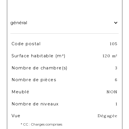
général
TRAD_SIROCCO_Caracteristique
Valeurs
Code postal
105
Surface habitable (m²)
120 m²
Nombre de chambre(s)
3
Nombre de pièces
6
Meublé
NON
Nombre de niveaux
1
Vue
Dégagée
* CC : Charges comprises