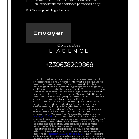
traitement de mes données personnelles (*)*
* Champ obligatoire
Envoyer
contacter
L'AGENCE
+330638209868
Les informations recueillies sur ce formulaire sont
enregistrées dans un fichier informatisé par La Boite
Immo agissant comme Sous-traitant du traitement
pour la gestion de la clientèle/prospects de l'Agence /
du Réseau qui reste Responsable du Traitement de vos
Données personnelles. La base légale du traitement
repose sur l'intérêt légitime de l'Agence / du Réseau.
Elles sont conservées jusqu'à demande de suppression
et sont destinées à l'Agence / au Réseau.
Conformément à la loi « informatique et libertés »,
vous disposez des droits d’accès, de rectification,
d’effacement, d’opposition, de limitation et de
portabilité de vos données. Vous pouvez retirer votre
consentement à tout moment en contactant
directement l’Agence / Le Réseau. Consultez le site
https://cnil.fr/fr
pour plus d’informations sur vos
droits. Si vous estimez, après avoir contacté l'Agence /
le Réseau, que vos droits « Informatique et Libertés »
ne sont pas respectés, vous pouvez adresser une
réclamation à la CNIL. Nous vous informons de
l’existence de la liste d'opposition au démarchage
téléphonique « Bloctel », sur laquelle vous pouvez vous
inscrire ici :
https://www.bloctel.gouv.fr
. Dans le cadre
de la protection des Données personnelles, nous vous
invitons à ne pas inscrire de Données sensibles dans le