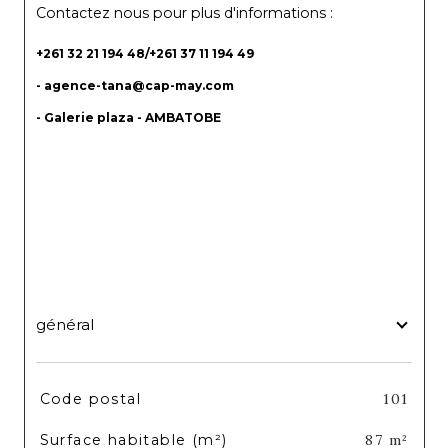
Contactez nous pour plus d'informations : 
+261 32 21 194 48/+261 37 11 194 49
- agence-tana@cap-may.com
- Galerie plaza - AMBATOBE
général
TRAD_SIROCCO_Caracteristique
Valeurs
Code postal
101
Surface habitable (m²)
87 m²