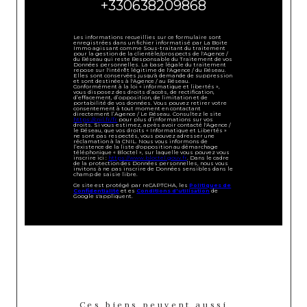
+330638209868
Les informations recueillies sur ce formulaire sont
enregistrées dans un fichier informatisé par La Boite
Immo agissant comme Sous-traitant du traitement
pour la gestion de la clientèle/prospects de l'Agence /
du Réseau qui reste Responsable du Traitement de vos
Données personnelles. La base légale du traitement
repose sur l'intérêt légitime de l'Agence / du Réseau.
Elles sont conservées jusqu'à demande de suppression
et sont destinées à l'Agence / au Réseau.
Conformément à la loi « informatique et libertés »,
vous disposez des droits d’accès, de rectification,
d’effacement, d’opposition, de limitation et de
portabilité de vos données. Vous pouvez retirer votre
consentement à tout moment en contactant
directement l’Agence / Le Réseau. Consultez le site
https://cnil.fr/fr
pour plus d’informations sur vos
droits. Si vous estimez, après avoir contacté l'Agence /
le Réseau, que vos droits « Informatique et Libertés »
ne sont pas respectés, vous pouvez adresser une
réclamation à la CNIL. Nous vous informons de
l’existence de la liste d'opposition au démarchage
téléphonique « Bloctel », sur laquelle vous pouvez vous
inscrire ici :
https://www.bloctel.gouv.fr
. Dans le cadre
de la protection des Données personnelles, nous vous
invitons à ne pas inscrire de Données sensibles dans le
champ de saisie libre.
Ce site est protégé par reCAPTCHA, les
Politiques de
Confidentialité
et es
Conditions d'utilisation
de
Google s'appliquent.
Ces biens peuvent aussi