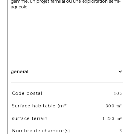
gamme, un projet familial ou une exploitation semi-
agricole.
général
TRAD_SIROCCO_Caracteristique
Valeurs
Code postal
105
Surface habitable (m²)
300 m²
surface terrain
1 253 m²
Nombre de chambre(s)
3