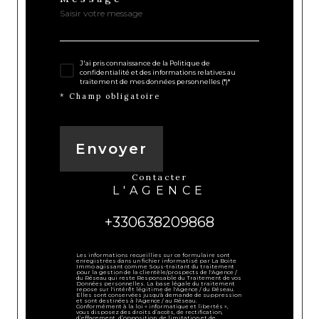
J'ai pris connaissance de la Politique de
confidentialité et des informations relatives au
traitement de mes données personnelles (*)*
* Champ obligatoire
Envoyer
contacter
L'AGENCE
+330638209868
Les informations recueillies sur ce formulaire sont
enregistrées dans un fichier informatisé par La Boite
Immo agissant comme Sous-traitant du traitement
pour la gestion de la clientèle/prospects de l'Agence /
du Réseau qui reste Responsable du Traitement de vos
Données personnelles. La base légale du traitement
repose sur l'intérêt légitime de l'Agence / du Réseau.
Elles sont conservées jusqu'à demande de suppression
et sont destinées à l'Agence / au Réseau.
Conformément à la loi « informatique et libertés »,
vous disposez des droits d’accès, de rectification,
d’effacement, d’opposition, de limitation et de