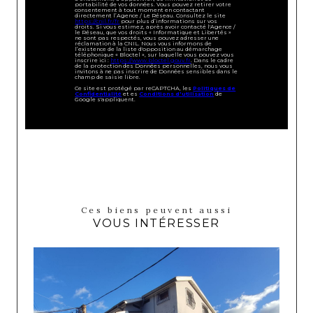
portabilité de vos données. Vous pouvez retirer votre
consentement à tout moment en contactant
directement l’Agence / Le Réseau. Consultez le site
https://cnil.fr/fr
pour plus d’informations sur vos
droits. Si vous estimez, après avoir contacté l'Agence /
le Réseau, que vos droits « Informatique et Libertés »
ne sont pas respectés, vous pouvez adresser une
réclamation à la CNIL. Nous vous informons de
l’existence de la liste d'opposition au démarchage
téléphonique « Bloctel », sur laquelle vous pouvez vous
inscrire ici :
https://www.bloctel.gouv.fr
. Dans le cadre
de la protection des Données personnelles, nous vous
invitons à ne pas inscrire de Données sensibles dans le
champ de saisie libre.
Ce site est protégé par reCAPTCHA, les
Politiques de
Confidentialité
et es
Conditions d'utilisation
de
Google s'appliquent.
Ces biens peuvent aussi
VOUS INTÉRESSER