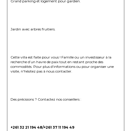
Grand parking et logement pour gardien.
Jardin avec arbres fruitiers.
Cette villa est faite pour vous ! Famille ou un investisseur à la 
recherche d’un havre de paix tout en restant proche des 
commodités. Pour plus d'informations ou pour organiser une 
visite, n'hésitez pas à nous contacter.
Des précisions ? Contactez nos conseillers : 
+261 32 21 194 48/+261 37 11 194 49