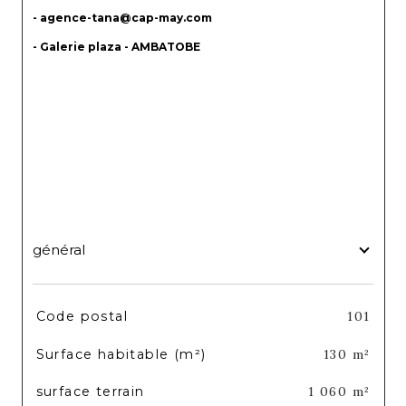
- agence-tana@cap-may.com
- Galerie plaza - AMBATOBE
général
TRAD_SIROCCO_Caracteristique
Valeurs
Code postal
101
Surface habitable (m²)
130 m²
surface terrain
1 060 m²