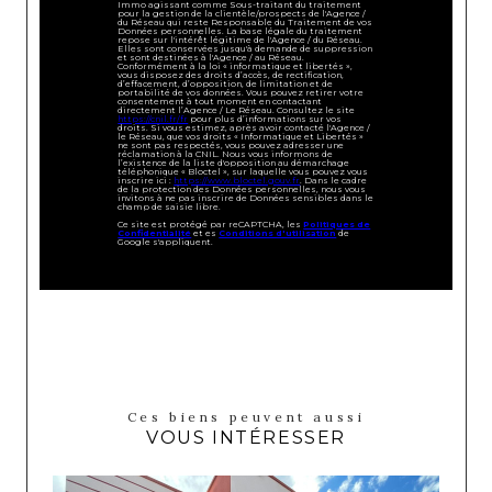
Immo agissant comme Sous-traitant du traitement
pour la gestion de la clientèle/prospects de l'Agence /
du Réseau qui reste Responsable du Traitement de vos
Données personnelles. La base légale du traitement
repose sur l'intérêt légitime de l'Agence / du Réseau.
Elles sont conservées jusqu'à demande de suppression
et sont destinées à l'Agence / au Réseau.
Conformément à la loi « informatique et libertés »,
vous disposez des droits d’accès, de rectification,
d’effacement, d’opposition, de limitation et de
portabilité de vos données. Vous pouvez retirer votre
consentement à tout moment en contactant
directement l’Agence / Le Réseau. Consultez le site
https://cnil.fr/fr
pour plus d’informations sur vos
droits. Si vous estimez, après avoir contacté l'Agence /
le Réseau, que vos droits « Informatique et Libertés »
ne sont pas respectés, vous pouvez adresser une
réclamation à la CNIL. Nous vous informons de
l’existence de la liste d'opposition au démarchage
téléphonique « Bloctel », sur laquelle vous pouvez vous
inscrire ici :
https://www.bloctel.gouv.fr
. Dans le cadre
de la protection des Données personnelles, nous vous
invitons à ne pas inscrire de Données sensibles dans le
champ de saisie libre.
Ce site est protégé par reCAPTCHA, les
Politiques de
Confidentialité
et es
Conditions d'utilisation
de
Google s'appliquent.
Ces biens peuvent aussi
VOUS INTÉRESSER