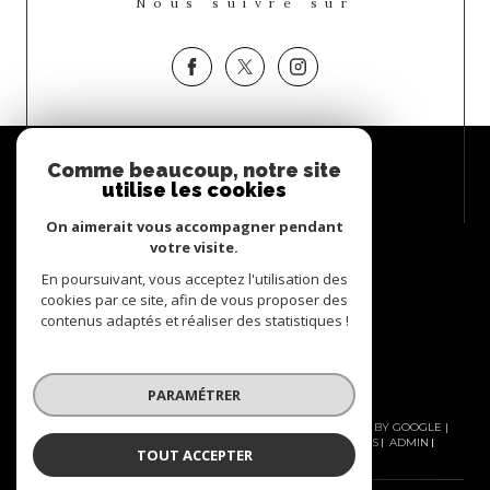
Nous suivre sur
Espace
Comme beaucoup, notre site
PROPRIÉTAIRE
utilise les cookies
Se connecter
On aimerait vous accompagner pendant
votre visite.
En poursuivant, vous acceptez l'utilisation des
cookies par ce site, afin de vous proposer des
contenus adaptés et réaliser des statistiques !
PARAMÉTRER
© 2026 | TOUS DROITS RÉSERVÉS | TRADUCTION POWERED BY GOOGLE |
NOS HONORAIRES
PLAN DU SITE
MENTIONS LÉGALES
ADMIN
TOUT ACCEPTER
NOS LIENS
POLITIQUE RGPD
COOKIES