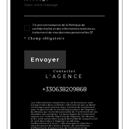
J'ai pris connaissance de la Politique de
confidentialité et des informations relatives au
traitement de mes données personnelles (*)*
* Champ obligatoire
Envoyer
contacter
L'AGENCE
+330638209868
Les informations recueillies sur ce formulaire sont
enregistrées dans un fichier informatisé par La Boite
Immo agissant comme Sous-traitant du traitement
pour la gestion de la clientèle/prospects de l'Agence /
du Réseau qui reste Responsable du Traitement de vos
Données personnelles. La base légale du traitement
repose sur l'intérêt légitime de l'Agence / du Réseau.
Elles sont conservées jusqu'à demande de suppression
et sont destinées à l'Agence / au Réseau.
Conformément à la loi « informatique et libertés »,
vous disposez des droits d’accès, de rectification,
d’effacement, d’opposition, de limitation et de