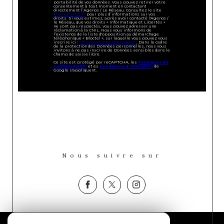
portabilité de vos données. Vous pouvez retirer votre
consentement à tout moment en contactant
directement l’Agence / Le Réseau. Consultez le site
https://cnil.fr/fr
pour plus d’informations sur vos
droits. Si vous estimez, après avoir contacté l'Agence /
le Réseau, que vos droits « Informatique et Libertés »
ne sont pas respectés, vous pouvez adresser une
réclamation à la CNIL. Nous vous informons de
l’existence de la liste d'opposition au démarchage
téléphonique « Bloctel », sur laquelle vous pouvez vous
inscrire ici :
https://www.bloctel.gouv.fr
. Dans le cadre
de la protection des Données personnelles, nous vous
invitons à ne pas inscrire de Données sensibles dans le
champ de saisie libre.
Ce site est protégé par reCAPTCHA, les
Politiques de
Confidentialité
et es
Conditions d'utilisation
de
Google s'appliquent.
Nous suivre sur
Espace