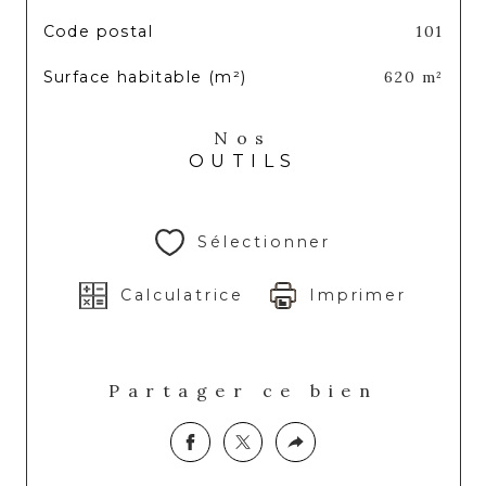
TRAD_SIROCCO_Caracteristique
Valeurs
Code postal
101
Surface habitable (m²)
620 m²
Nos
OUTILS
Sélectionner
Calculatrice
Imprimer
Partager ce bien