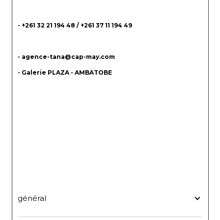
- +261 32 21 194 48 / +261 37 11 194 49
- agence-tana@cap-may.com
- Galerie PLAZA - AMBATOBE
général