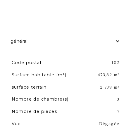
général
TRAD_SIROCCO_Caracteristique
Valeurs
Code postal
102
Surface habitable (m²)
473,82 m²
surface terrain
2 738 m²
Nombre de chambre(s)
3
Nombre de pièces
7
Vue
Dégagée