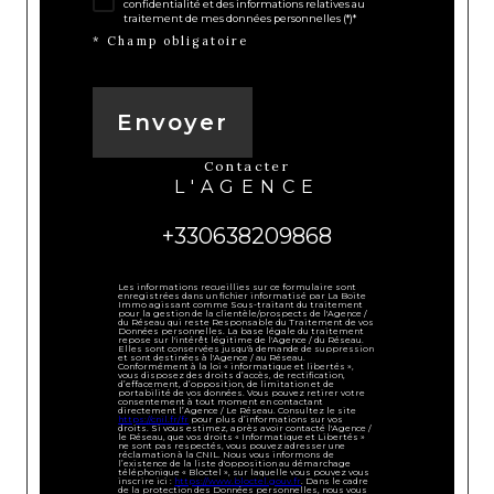
confidentialité et des informations relatives au
traitement de mes données personnelles (*)*
* Champ obligatoire
Envoyer
contacter
L'AGENCE
+330638209868
Les informations recueillies sur ce formulaire sont
enregistrées dans un fichier informatisé par La Boite
Immo agissant comme Sous-traitant du traitement
pour la gestion de la clientèle/prospects de l'Agence /
du Réseau qui reste Responsable du Traitement de vos
Données personnelles. La base légale du traitement
repose sur l'intérêt légitime de l'Agence / du Réseau.
Elles sont conservées jusqu'à demande de suppression
et sont destinées à l'Agence / au Réseau.
Conformément à la loi « informatique et libertés »,
vous disposez des droits d’accès, de rectification,
d’effacement, d’opposition, de limitation et de
portabilité de vos données. Vous pouvez retirer votre
consentement à tout moment en contactant
directement l’Agence / Le Réseau. Consultez le site
https://cnil.fr/fr
pour plus d’informations sur vos
droits. Si vous estimez, après avoir contacté l'Agence /
le Réseau, que vos droits « Informatique et Libertés »
ne sont pas respectés, vous pouvez adresser une
réclamation à la CNIL. Nous vous informons de
l’existence de la liste d'opposition au démarchage
téléphonique « Bloctel », sur laquelle vous pouvez vous
inscrire ici :
https://www.bloctel.gouv.fr
. Dans le cadre
de la protection des Données personnelles, nous vous