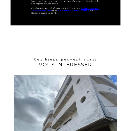
invitons à ne pas inscrire de Données sensibles dans le
champ de saisie libre.
Ce site est protégé par reCAPTCHA, les
Politiques de
Confidentialité
et es
Conditions d'utilisation
de
Google s'appliquent.
Ces biens peuvent aussi
VOUS INTÉRESSER