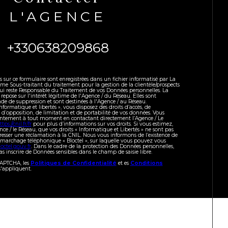
L'AGENCE
+330638209868
es sur ce formulaire sont enregistrées dans un fichier informatisé par La
 Sous-traitant du traitement pour la gestion de la clientèle/prospects
ui reste Responsable du Traitement de vos Données personnelles. La
repose sur l'intérêt légitime de l'Agence / du Réseau. Elles sont
e de suppression et sont destinées à l'Agence / au Réseau.
formatique et libertés », vous disposez des droits d’accès, de
, d’opposition, de limitation et de portabilité de vos données. Vous
sentement à tout moment en contactant directement l’Agence / Le
ttps://cnil.fr/fr
pour plus d’informations sur vos droits. Si vous estimez,
nce / le Réseau, que vos droits « Informatique et Libertés » ne sont pas
resser une réclamation à la CNIL. Nous vous informons de l’existence de
démarchage téléphonique « Bloctel », sur laquelle vous pouvez vous
octel.gouv.fr
. Dans le cadre de la protection des Données personnelles,
s inscrire de Données sensibles dans le champ de saisie libre.
eCAPTCHA, les
Politiques de Confidentialité
et es
Conditions
'appliquent.