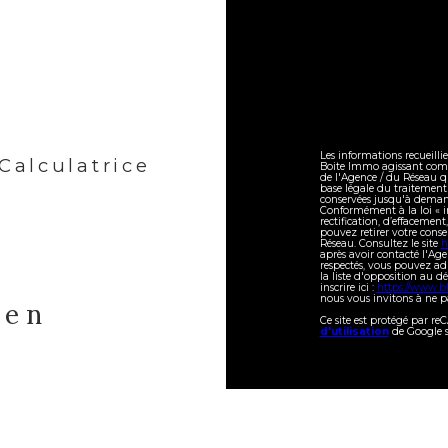
Les informations recueilli
Calculatrice
Boite Immo agissant comme
de l'Agence / du Réseau q
base légale du traitement 
conservées jusqu'à demand
Conformément à la loi « in
rectification, d’effacement
pouvez retirer votre con
Réseau. Consultez le site
h
après avoir contacté l'Age
respectés, vous pouvez ad
la liste d'opposition au 
inscrire ici :
https://www.bl
nous vous invitons à ne pa
ien
Ce site est protégé par r
d'utilisation
de Google s