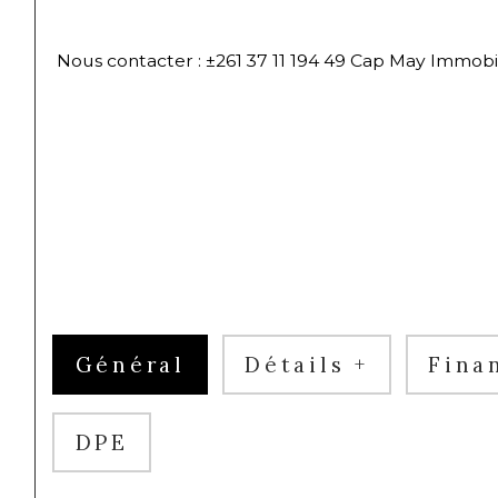
 Nous contacter : ±261 37 11 194 49 Cap May Immobi
Général
Détails +
Fina
DPE