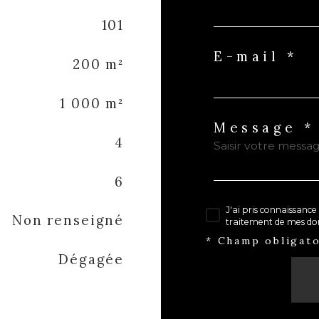
101
E-mail *
200 m²
1 000 m²
Message *
4
6
J'ai pris connaissance 
Non renseigné
traitement de mes don
* Champ obligato
Dégagée