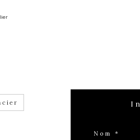
lier
ncier
Nom *