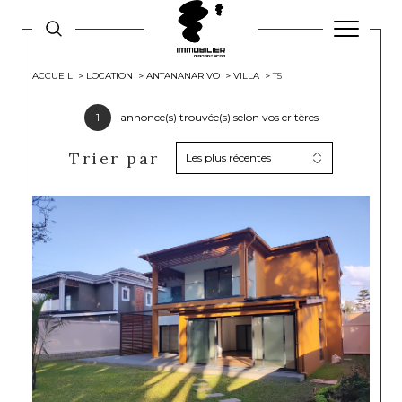
ACCUEIL
LOCATION
ANTANANARIVO
VILLA
T5
1
annonce(s) trouvée(s) selon vos critères
Trier par
Les plus récentes